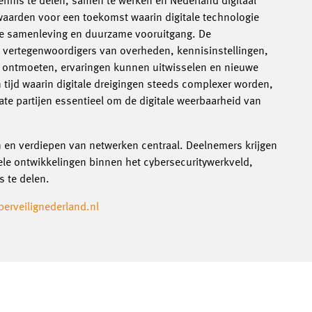
ennis te delen, samen te werken en Nederland digitaal
aarden voor een toekomst waarin digitale technologie
ige samenleving en duurzame vooruitgang. De
n vertegenwoordigers van overheden, kennisinstellingen,
n ontmoeten, ervaringen kunnen uitwisselen en nieuwe
tijd waarin digitale dreigingen steeds complexer worden,
ate partijen essentieel om de digitale weerbaarheid van
en en verdiepen van netwerken centraal. Deelnemers krijgen
ele ontwikkelingen binnen het cybersecuritywerkveld,
s te delen.
erveilignederland.nl