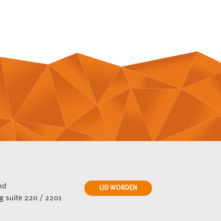
nd
LID WORDEN
ng suite 220 / 2201